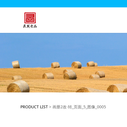
画册2改-转_页面_5_
PRODUCT LIST
>
画册2改-转_页面_5_图像_0005