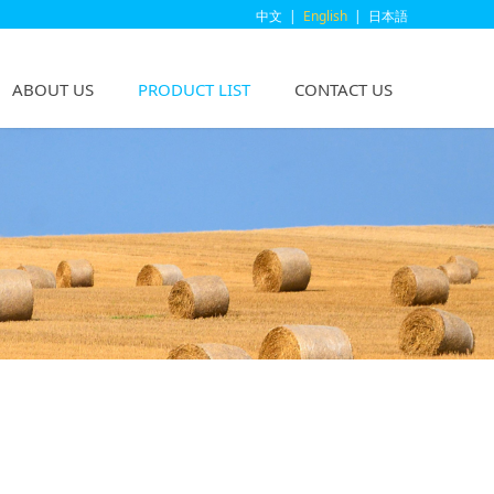
中文
|
English
|
日本語
ABOUT US
PRODUCT LIST
CONTACT US