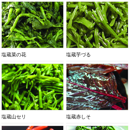
塩蔵菜の花
塩蔵芋づる
塩蔵山セリ
塩蔵赤しそ