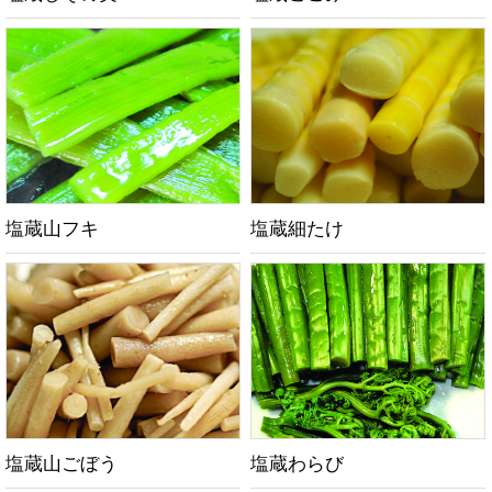
塩蔵山フキ
塩蔵細たけ
塩蔵山ごぼう
塩蔵わらび